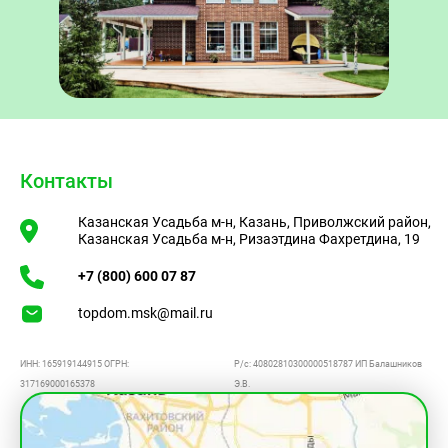
Контакты
Казанская Усадьба м-н, Казань, Приволжский район,
Казанская Усадьба м-н, Ризаэтдина Фахретдина, 19
+7 (800) 600 07 87
topdom.msk@mail.ru
ИНН: 165919144915
ОГРН:
Р/с: 40802810300000518787
ИП Балашников
317169000165378
Э.В.