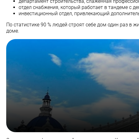
департамент строительства, слаженная профессио
отдел снабжения, который работает в тандеме с де
инвестиционный отдел, привлекающий дополнител
По статистике 90 % людей строят себе дом один раз в 
доме.