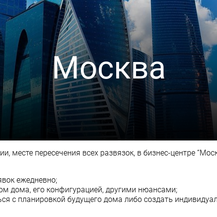
Москва
, месте пересечения всех развязок, в бизнес-центре “Моск
явок ежедневно;
ом дома, его конфигурацией, другими нюансами;
ся с планировкой будущего дома либо создать индивидуал