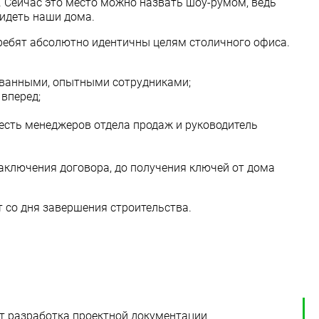
. Сейчас это место можно назвать шоу-румом, ведь
идеть наши дома.
х ребят абсолютно идентичны целям столичного офиса.
ованными, опытными сотрудниками;
вперед;
есть менеджеров отдела продаж и руководитель
заключения договора, до получения ключей от дома
 со дня завершения строительства.
т разработка проектной документации