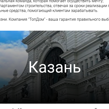
нальная команда, которая помогает осуществить мечту;
партаментом строительства, отвечая за сроки реализации п
ьные средства, помогающий клиентам зарабатывать.
жизни. Компания “ТопДом” - ваша гарантия правильного вы
Казань